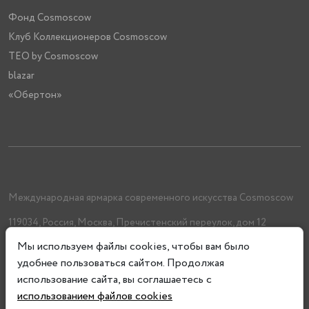
Фонд Cosmoscow
Клуб Коллекционеров Cosmoscow
TEO by Cosmoscow
blazar
«Обертон»
Международная ярмарка современного искусства Cosmoscow
119034, Россия, Москва, Пречистенский переулок, дом 12
(подъезд 2, этаж 2)
Мы используем файлы cookies, чтобы вам было
+7 (962) 993-61-33
удобнее пользоваться сайтом. Продолжая
info@cosmoscow.com
использование сайта, вы соглашаетесь с
использованием файлов cookies