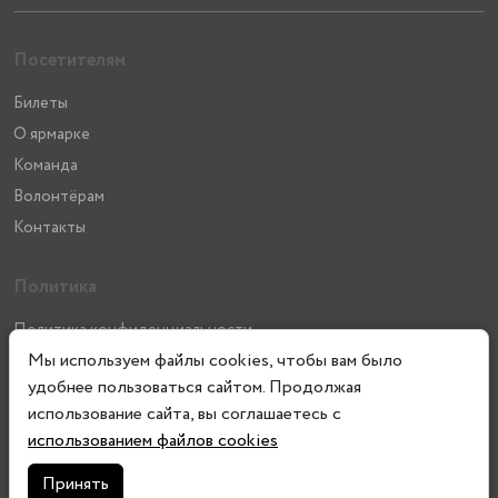
Посетителям
Билеты
О ярмарке
Команда
Волонтёрам
Контакты
Политика
Политика конфиденциальности
Мы используем файлы cookies, чтобы вам было
Регламент Экспертного Совета
удобнее пользоваться сайтом. Продолжая
использование сайта, вы соглашаетесь с
Экосистема
использованием файлов cookies
Фонд Cosmoscow
Принять
Клуб Коллекционеров Cosmoscow